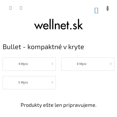
Prejsť na obsah
NÁKUP
Bullet - kompaktné v kryte
4 Mpix
8 Mpix
5 Mpix
Produkty ešte len pripravujeme.