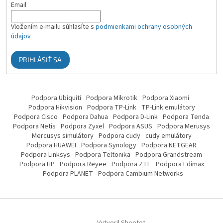
Email
Vložením e-mailu súhlasíte s
podmienkami ochrany osobných
údajov
PRIHLÁSIŤ SA
Podpora Ubiquiti
Podpora Mikrotik
Podpora Xiaomi
Podpora Hikvision
Podpora TP-Link
TP-Link emulátory
Podpora Cisco
Podpora Dahua
Podpora D-Link
Podpora Tenda
Podpora Netis
Podpora Zyxel
Podpora ASUS
Podpora Merusys
Mercusys simulátory
Podpora cudy
cudy emulátory
Podpora HUAWEI
Podpora Synology
Podpora NETGEAR
Podpora Linksys
Podpora Teltonika
Podpora Grandstream
Podpora HP
Podpora Reyee
Podpora ZTE
Podpora Edimax
Podpora PLANET
Podpora Cambium Networks