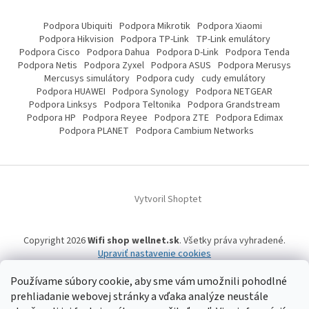
Podpora Ubiquiti
Podpora Mikrotik
Podpora Xiaomi
Podpora Hikvision
Podpora TP-Link
TP-Link emulátory
Podpora Cisco
Podpora Dahua
Podpora D-Link
Podpora Tenda
Podpora Netis
Podpora Zyxel
Podpora ASUS
Podpora Merusys
Mercusys simulátory
Podpora cudy
cudy emulátory
Podpora HUAWEI
Podpora Synology
Podpora NETGEAR
Podpora Linksys
Podpora Teltonika
Podpora Grandstream
Podpora HP
Podpora Reyee
Podpora ZTE
Podpora Edimax
Podpora PLANET
Podpora Cambium Networks
Vytvoril Shoptet
Copyright 2026
Wifi shop wellnet.sk
. Všetky práva vyhradené.
Upraviť nastavenie cookies
Používame súbory cookie, aby sme vám umožnili pohodlné
prehliadanie webovej stránky a vďaka analýze neustále
Wifi shop wellnet.sk prevádzkuje spoločnosť WELLNET, s.r.o.,
IČO: 36484610,