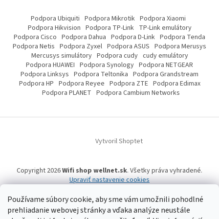
Podpora Ubiquiti
Podpora Mikrotik
Podpora Xiaomi
Podpora Hikvision
Podpora TP-Link
TP-Link emulátory
Podpora Cisco
Podpora Dahua
Podpora D-Link
Podpora Tenda
Podpora Netis
Podpora Zyxel
Podpora ASUS
Podpora Merusys
Mercusys simulátory
Podpora cudy
cudy emulátory
Podpora HUAWEI
Podpora Synology
Podpora NETGEAR
Podpora Linksys
Podpora Teltonika
Podpora Grandstream
Podpora HP
Podpora Reyee
Podpora ZTE
Podpora Edimax
Podpora PLANET
Podpora Cambium Networks
Vytvoril Shoptet
Copyright 2026
Wifi shop wellnet.sk
. Všetky práva vyhradené.
Upraviť nastavenie cookies
Používame súbory cookie, aby sme vám umožnili pohodlné
prehliadanie webovej stránky a vďaka analýze neustále
Wifi shop wellnet.sk prevádzkuje spoločnosť WELLNET, s.r.o.,
IČO: 36484610,