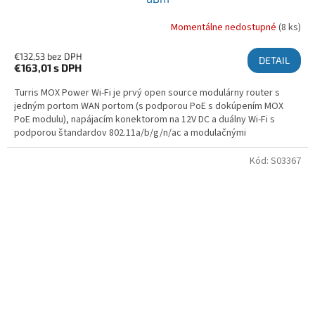
Momentálne nedostupné
(8 ks)
€132,53 bez DPH
DETAIL
€163,01
s DPH
Turris MOX Power Wi-Fi je prvý open source modulárny router s
jedným portom WAN portom (s podporou PoE s dokúpením MOX
PoE modulu), napájacím konektorom na 12V DC a duálny Wi-Fi s
podporou štandardov 802.11a/b/g/n/ac a modulačnými
rýchlosťami...
Kód:
S03367