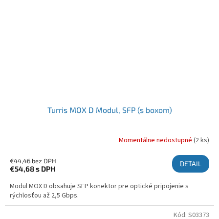
Turris MOX D Modul, SFP (s boxom)
Momentálne nedostupné
(2 ks)
€44,46 bez DPH
DETAIL
€54,68
s DPH
Modul MOX D obsahuje SFP konektor pre optické pripojenie s
rýchlosťou až 2,5 Gbps.
Kód:
S03373