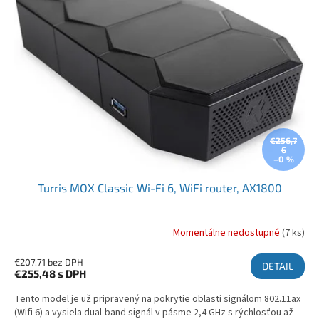
€256,7
6
–0 %
Turris MOX Classic Wi-Fi 6, WiFi router, AX1800
Momentálne nedostupné
(7 ks)
€207,71 bez DPH
DETAIL
€255,48
s DPH
Tento model je už pripravený na pokrytie oblasti signálom 802.11ax
(Wifi 6) a vysiela dual-band signál v pásme 2,4 GHz s rýchlosťou až