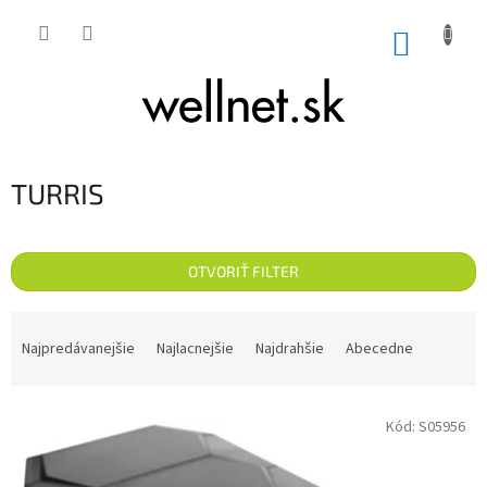
Prejsť na obsah
NÁKUP
TURRIS
OTVORIŤ FILTER
Radenie produktov
Najpredávanejšie
Najlacnejšie
Najdrahšie
Abecedne
Výpis produktov
Kód:
S05956