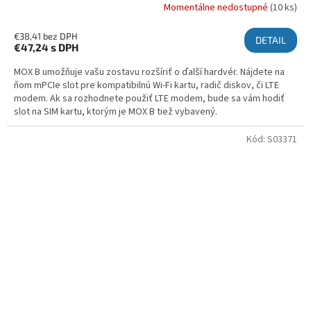
Momentálne nedostupné
(10 ks)
€38,41 bez DPH
DETAIL
€47,24
s DPH
MOX B umožňuje vašu zostavu rozšíriť o ďalší hardvér. Nájdete na
ňom mPCIe slot pre kompatibilnú Wi-Fi kartu, radič diskov, či LTE
modem. Ak sa rozhodnete použiť LTE modem, bude sa vám hodiť
slot na SIM kartu, ktorým je MOX B tiež vybavený.
Kód:
S03371