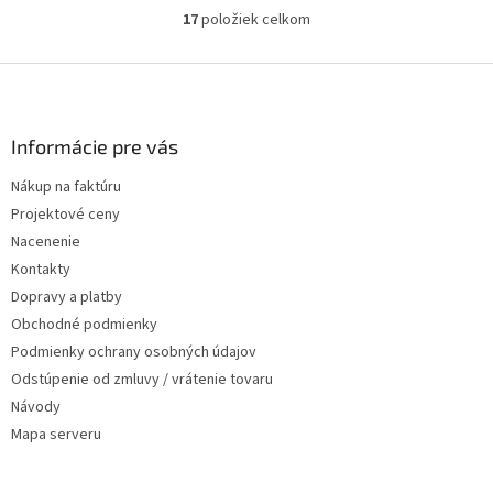
17
položiek celkom
Ovládacie prvky výpisu
Zápätie
Informácie pre vás
Nákup na faktúru
Projektové ceny
Nacenenie
Kontakty
Dopravy a platby
Obchodné podmienky
Podmienky ochrany osobných údajov
Odstúpenie od zmluvy / vrátenie tovaru
Návody
Mapa serveru