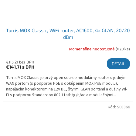
Turris MOX Classic, WiFi router, AC1600, 4x GLAN, 20/20
dBm
Momentálne nedostupné
(>20 ks)
€115,21 bez DPH
DETAIL
€141,71
s DPH
Turris MOX Classic je prvý open source modulárny router s jedným
WAN portom (s podporou PoE s dokúpením MOX PoE modulu),
napájacím konektorom na 12V DC, štyrmi GLAN portami a duálny Wi-
Fi s podporou štandardov 802.11a/b/g/n/ac a modulačnými...
Kód:
S03366