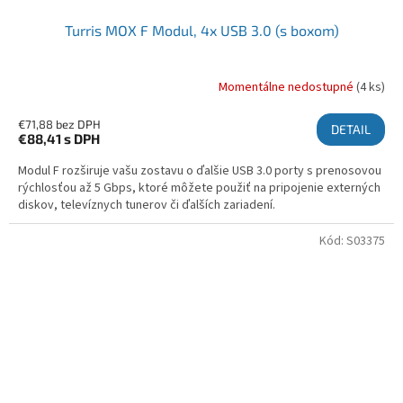
Turris MOX F Modul, 4x USB 3.0 (s boxom)
Momentálne nedostupné
(4 ks)
€71,88 bez DPH
DETAIL
€88,41
s DPH
Modul F rozširuje vašu zostavu o ďalšie USB 3.0 porty s prenosovou
rýchlosťou až 5 Gbps, ktoré môžete použiť na pripojenie externých
diskov, televíznych tunerov či ďalších zariadení.
Kód:
S03375