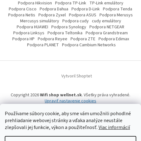
Podpora Hikvision
Podpora TP-Link
TP-Link emulátory
Podpora Cisco
Podpora Dahua
Podpora D-Link
Podpora Tenda
Podpora Netis
Podpora Zyxel
Podpora ASUS
Podpora Merusys
Mercusys simulátory
Podpora cudy
cudy emulátory
Podpora HUAWEI
Podpora Synology
Podpora NETGEAR
Podpora Linksys
Podpora Teltonika
Podpora Grandstream
Podpora HP
Podpora Reyee
Podpora ZTE
Podpora Edimax
Podpora PLANET
Podpora Cambium Networks
Vytvoril Shoptet
Copyright 2026
Wifi shop wellnet.sk
. Všetky práva vyhradené.
Upraviť nastavenie cookies
Používame súbory cookie, aby sme vám umožnili pohodlné
prehliadanie webovej stránky a vďaka analýze neustále
Wifi shop wellnet.sk prevádzkuje spoločnosť WELLNET, s.r.o.,
IČO: 36484610,
zlepšovali jej funkcie, výkon a použiteľnosť.
Viac informácií
OR OS: Prešov odd. Sro 14019/P
, IČ DPH: SK2020015206 | Tel:
+421 905 269 141
| WhatsApp, Signal, Telegram: +421 905 269 141 | Informácie o produktoch a
a ich dostupnosti, tu uvádzané, pochádzajú od tretích strán, mohli