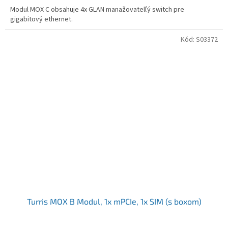
Modul MOX C obsahuje 4x GLAN manažovatelľý switch pre
gigabitový ethernet.
Kód:
S03372
Turris MOX B Modul, 1x mPCIe, 1x SIM (s boxom)