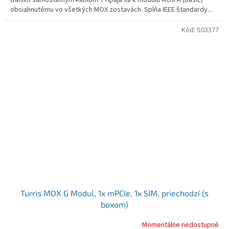
ďalším samostatným káblom. Pripája sa k modulu MOX A (Basic)
obsiahnutému vo všetkých MOX zostavách. Spĺňa IEEE štandardy...
Kód:
S03377
Turris MOX G Modul, 1x mPCIe, 1x SIM, priechodzí (s
boxom)
Momentálne nedostupné