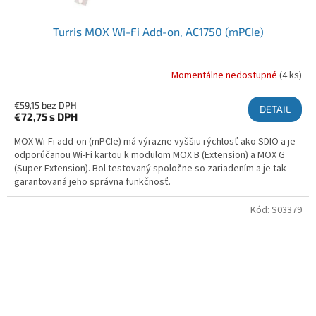
Turris MOX Wi-Fi Add-on, AC1750 (mPCIe)
Momentálne nedostupné
(4 ks)
€59,15 bez DPH
DETAIL
€72,75
s DPH
MOX Wi-Fi add-on (mPCIe) má výrazne vyššiu rýchlosť ako SDIO a je
odporúčanou Wi-Fi kartou k modulom MOX B (Extension) a MOX G
(Super Extension). Bol testovaný spoločne so zariadením a je tak
garantovaná jeho správna funkčnosť.
Kód:
S03379