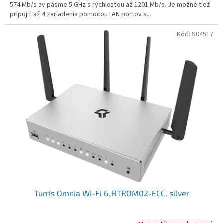
574 Mb/s av pásme 5 GHz s rýchlosťou až 1201 Mb/s. Je možné tiež
pripojiť až 4 zariadenia pomocou LAN portov s...
Kód:
S04517
Turris Omnia Wi-Fi 6, RTROM02-FCC, silver