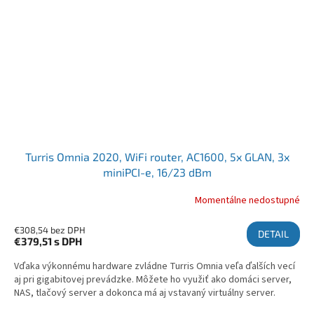
Turris Omnia 2020, WiFi router, AC1600, 5x GLAN, 3x
miniPCI-e, 16/23 dBm
Momentálne nedostupné
€308,54 bez DPH
DETAIL
€379,51
s DPH
Vďaka výkonnému hardware zvládne Turris Omnia veľa ďalších vecí
aj pri gigabitovej prevádzke. Môžete ho využiť ako domáci server,
NAS, tlačový server a dokonca má aj vstavaný virtuálny server.