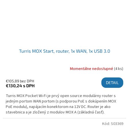
Turris MOX Start, router, 1x WAN, 1x USB 3.0
Momentálne nedostupné
(4 ks)
€105,89 bez DPH
DETAIL
€130,24
s DPH
Turris MOX Pocket Wi-Fi je prvý open source modulárny router s
jedným portom WAN portom (s podporou PoE s dokúpením MOX
PoE modulu), napájacím konektorom na 12V DC. Router je ako
stavebnica a je zložený z modulov MOX A (základná časť).
Kód:
S03369