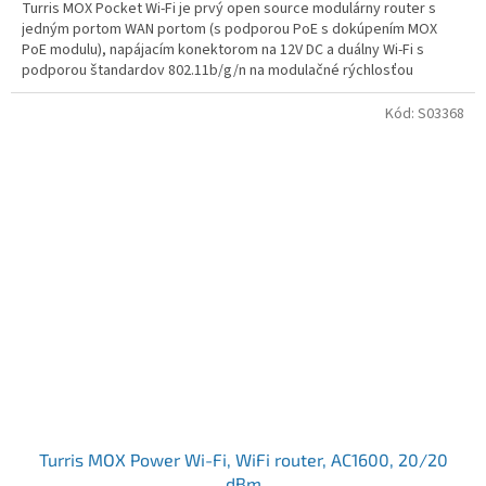
Turris MOX Pocket Wi-Fi je prvý open source modulárny router s
jedným portom WAN portom (s podporou PoE s dokúpením MOX
PoE modulu), napájacím konektorom na 12V DC a duálny Wi-Fi s
podporou štandardov 802.11b/g/n na modulačné rýchlosťou
300Mbps
Kód:
S03368
Turris MOX Power Wi-Fi, WiFi router, AC1600, 20/20
dBm