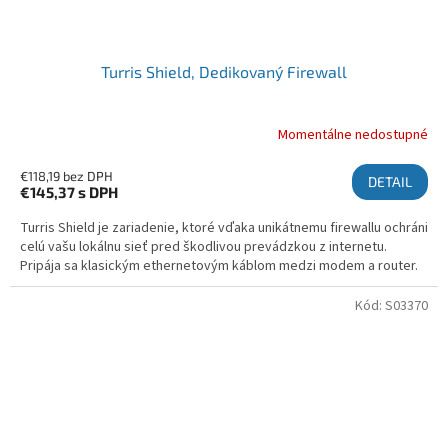
Turris Shield, Dedikovaný Firewall
Momentálne nedostupné
€118,19 bez DPH
DETAIL
€145,37
s DPH
Turris Shield je zariadenie, ktoré vďaka unikátnemu firewallu ochráni
celú vašu lokálnu sieť pred škodlivou prevádzkou z internetu.
Pripája sa klasickým ethernetovým káblom medzi modem a router.
Kód:
S03370