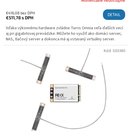
Momentálne nedostupné
€416,08 bez DPH
DETAIL
€511,78
s DPH
Vďaka výkonnému hardware zvládne Turris Omnia veľa ďalších vecí
aj pri gigabitovej prevádzke. Môžete ho využiť ako domáci server,
NAS, tlačový server a dokonca má aj vstavaný virtuálny server.
Kód:
S03380