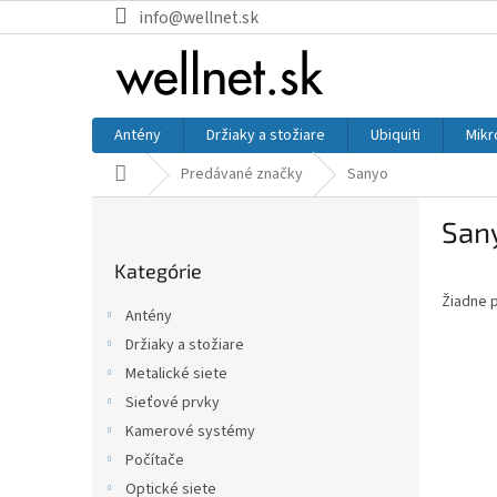
Prejsť na obsah
info@wellnet.sk
Antény
Držiaky a stožiare
Ubiquiti
Mikr
Domov
Predávané značky
Sanyo
Bočný panel
San
Preskočiť kategórie
Kategórie
Žiadne 
Antény
Držiaky a stožiare
Metalické siete
Sieťové prvky
Kamerové systémy
Počítače
Optické siete