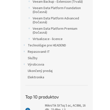
Veeam Backup - Extension (Trvalá)
Veeam Data Platform Foundation
(Dočasná)
Veeam Data Platform Advanced
(Dočasná)
Veeam Data Platform Premium
(Dočasná)
Virtualizace - licence
Technológie pre HEADEND
Repasované IT
Služby
Výrobcovia
Ukončený predaj
Elektronika
Top 10 produktov
MikroTik SXTsq 5 ac, AC866, 16
dBi, 23 dBm, L3