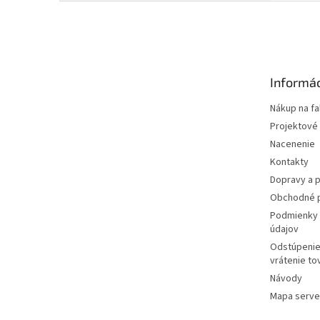
Zápätie
Informác
Nákup na fa
Projektové
Nacenenie
Kontakty
Dopravy a p
Obchodné 
Podmienky 
údajov
Odstúpenie
vrátenie to
Návody
Mapa serve