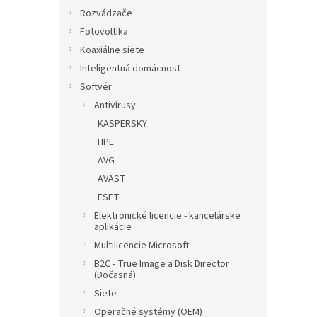
Rozvádzače
Fotovoltika
Koaxiálne siete
Inteligentná domácnosť
Softvér
Antivírusy
KASPERSKY
HPE
AVG
AVAST
ESET
Elektronické licencie - kancelárske
aplikácie
Multilicencie Microsoft
B2C - True Image a Disk Director
(Dočasná)
Siete
Operačné systémy (OEM)