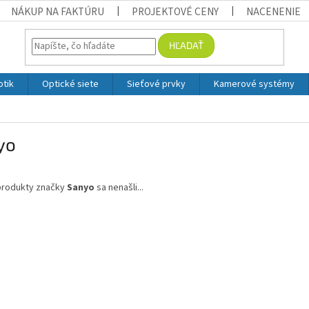
NÁKUP NA FAKTÚRU
PROJEKTOVÉ CENY
NACENENIE
HĽADAŤ
otik
Optické siete
Sieťové prvky
Kamerové systémy
yo
produkty značky
Sanyo
sa nenašli...