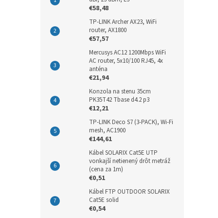
€58,48
TP-LINK Archer AX23, WiFi
router, AX1800
€57,57
Mercusys AC12 1200Mbps WiFi
AC router, 5x10/100 RJ45, 4x
anténa
€21,94
Konzola na stenu 35cm
PK35T42 Tbase d4.2 p3
€12,21
TP-LINK Deco S7 (3-PACK), Wi-Fi
mesh, AC1900
€144,61
Kábel SOLARIX Cat5E UTP
vonkajší netienený drôt metráž
(cena za 1m)
€0,51
Kábel FTP OUTDOOR SOLARIX
Cat5E solid
€0,54