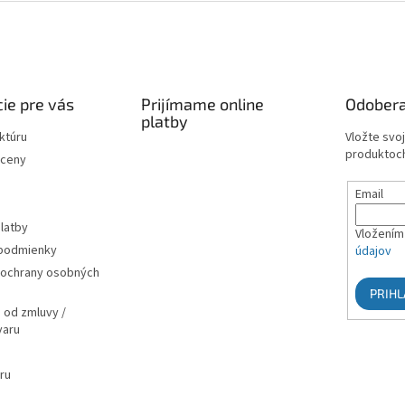
ie pre vás
Prijímame online
Odobera
platby
ktúru
Vložte svo
produktoch
 ceny
Email
latby
Vložením 
podmienky
údajov
ochrany osobných
PRIHL
 od zmluvy /
varu
ru