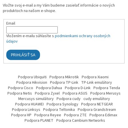
Vložte svoj e-mail a my Vám budeme zasielať informácie o nových
produktoch na našom e-shope.
Email
Vložením e-mailu súhlasíte s
podmienkami ochrany osobných
údajov
PRIHLÁSIŤ SA
Podpora Ubiquiti
Podpora Mikrotik
Podpora Xiaomi
Podpora Hikvision
Podpora TP-Link
TP-Link emulátory
Podpora Cisco
Podpora Dahua
Podpora D-Link
Podpora Tenda
Podpora Netis
Podpora Zyxel
Podpora ASUS
Podpora Merusys
Mercusys simulátory
Podpora cudy
cudy emulátory
Podpora HUAWEI
Podpora Synology
Podpora NETGEAR
Podpora Linksys
Podpora Teltonika
Podpora Grandstream
Podpora HP
Podpora Reyee
Podpora ZTE
Podpora Edimax
Podpora PLANET
Podpora Cambium Networks