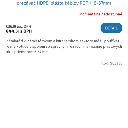
orezávač HDPE, plášťa káblov ROTH, 6-67mm
Momentálne nedostupné
€36,19 bez DPH
DETAIL
€44,51
s DPH
Inštalatéri v inštalatérskom a kúrenárskom sektore môžu používať
rezné kotúče v spojení so správnym rezačom na rezanie plastových
rúr s priemerom 6-67 mm.
Kód:
S01399