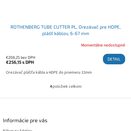
ROTHENBERG TUBE CUTTER PL, Orezávač pre HDPE,
plášť káblov, 6-67 mm
Momentálne nedostupné
€208,25 bez DPH
DETAIL
€256,15
s DPH
Orezávač plášťa kábla a HDPE do priemeru 32mm
4
položiek celkom
Ovládacie prvky výpisu
Zápätie
Informácie pre vás