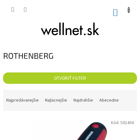
Prejsť na obsah
NÁKUP
ROTHENBERG
OTVORIŤ FILTER
Radenie produktov
Najpredávanejšie
Najlacnejšie
Najdrahšie
Abecedne
Výpis produktov
Kód:
S01404