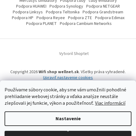
Mercusys simulátory
Podpora cudy
cudy emulátory
Podpora HUAWEI
Podpora Synology
Podpora NETGEAR
Podpora Linksys
Podpora Teltonika
Podpora Grandstream
Podpora HP
Podpora Reyee
Podpora ZTE
Podpora Edimax
Podpora PLANET
Podpora Cambium Networks
Vytvoril Shoptet
Copyright 2026
Wifi shop wellnet.sk
. Všetky práva vyhradené.
Upraviť nastavenie cookies
Používame súbory cookie, aby sme vám umožnili pohodlné
prehliadanie webovej stránky a vďaka analýze neustále
Wifi shop wellnet.sk prevádzkuje spoločnosť WELLNET, s.r.o.,
IČO: 36484610,
zlepšovali jej funkcie, výkon a použiteľnosť.
Viac informácií
OR OS: Prešov odd. Sro 14019/P
, IČ DPH: SK2020015206 | Tel:
+421 905 269 141
| WhatsApp, Signal, Telegram: +421 905 269 141 | Informácie o produktoch a
a ich dostupnosti, tu uvádzané, pochádzajú od tretích strán, mohli
vzniknúť automatizovaným strojovým prekladom a neprešli jazykovou
Nastavenie
úpravou. Spoločnosť WELLNET, s.r.o. preto nemôže niesť zodpovednosť za ich
úplnosť a aktuálnosť. | Registrované obchodné značky, vzory a názvy patria
ich vlastníkom. | © 2006-
2026 WELLNET, s.r.o. Všetky práva vyhradené.