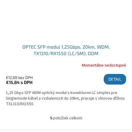
OPTEC SFP modul 1,25Gbps, 20km, WDM,
TX1310/RX1550 (LC/SM), DDM
Momentálne nedostupné
€12,88 bez DPH
DETAIL
€15,84
s DPH
1,25 Gbps SFP WDM optický modul s konektormi LC simplex pre
Singlemode kábel a vzdialenosti do 20km, pracuje s vlnovou dĺžkou
TX1310/RX1550.
5
položiek celkom
Ovládacie prvky výpisu