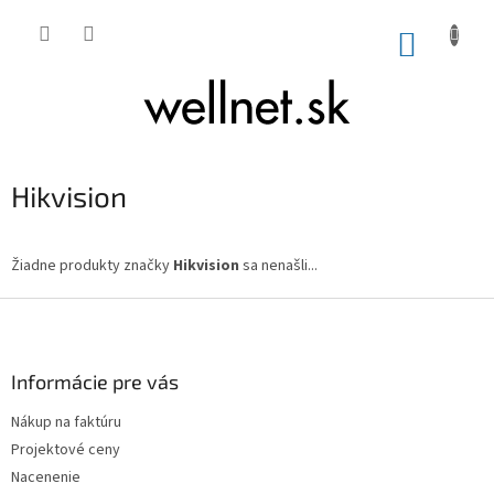
Prejsť na obsah
NÁKUP
Hikvision
Žiadne produkty značky
Hikvision
sa nenašli...
Zápätie
Informácie pre vás
Nákup na faktúru
Projektové ceny
Nacenenie