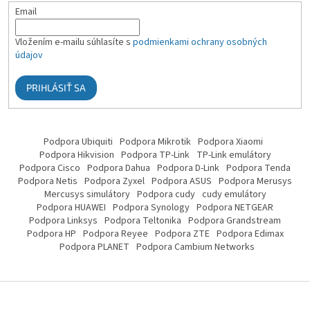
Email
Vložením e-mailu súhlasíte s
podmienkami ochrany osobných
údajov
PRIHLÁSIŤ SA
Podpora Ubiquiti
Podpora Mikrotik
Podpora Xiaomi
Podpora Hikvision
Podpora TP-Link
TP-Link emulátory
Podpora Cisco
Podpora Dahua
Podpora D-Link
Podpora Tenda
Podpora Netis
Podpora Zyxel
Podpora ASUS
Podpora Merusys
Mercusys simulátory
Podpora cudy
cudy emulátory
Podpora HUAWEI
Podpora Synology
Podpora NETGEAR
Podpora Linksys
Podpora Teltonika
Podpora Grandstream
Podpora HP
Podpora Reyee
Podpora ZTE
Podpora Edimax
Podpora PLANET
Podpora Cambium Networks