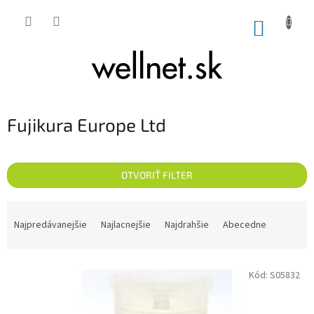
Prejsť na obsah
NÁKUP
Fujikura Europe Ltd
OTVORIŤ FILTER
Radenie produktov
Najpredávanejšie
Najlacnejšie
Najdrahšie
Abecedne
Výpis produktov
Kód:
S05832