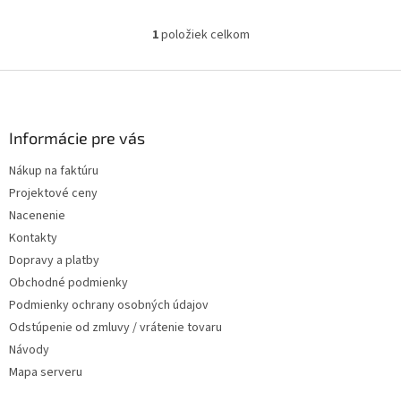
1
položiek celkom
Ovládacie prvky výpisu
Zápätie
Informácie pre vás
Nákup na faktúru
Projektové ceny
Nacenenie
Kontakty
Dopravy a platby
Obchodné podmienky
Podmienky ochrany osobných údajov
Odstúpenie od zmluvy / vrátenie tovaru
Návody
Mapa serveru