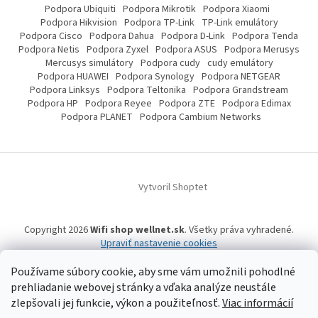
Podpora Ubiquiti
Podpora Mikrotik
Podpora Xiaomi
Podpora Hikvision
Podpora TP-Link
TP-Link emulátory
Podpora Cisco
Podpora Dahua
Podpora D-Link
Podpora Tenda
Podpora Netis
Podpora Zyxel
Podpora ASUS
Podpora Merusys
Mercusys simulátory
Podpora cudy
cudy emulátory
Podpora HUAWEI
Podpora Synology
Podpora NETGEAR
Podpora Linksys
Podpora Teltonika
Podpora Grandstream
Podpora HP
Podpora Reyee
Podpora ZTE
Podpora Edimax
Podpora PLANET
Podpora Cambium Networks
Vytvoril Shoptet
Copyright 2026
Wifi shop wellnet.sk
. Všetky práva vyhradené.
Upraviť nastavenie cookies
Používame súbory cookie, aby sme vám umožnili pohodlné
prehliadanie webovej stránky a vďaka analýze neustále
Wifi shop wellnet.sk prevádzkuje spoločnosť WELLNET, s.r.o.,
IČO: 36484610,
OR OS: Prešov odd. Sro 14019/P
, IČ DPH: SK2020015206 | Tel:
+421 905 269 141
zlepšovali jej funkcie, výkon a použiteľnosť.
Viac informácií
| WhatsApp, Signal, Telegram: +421 905 269 141 | Informácie o produktoch a