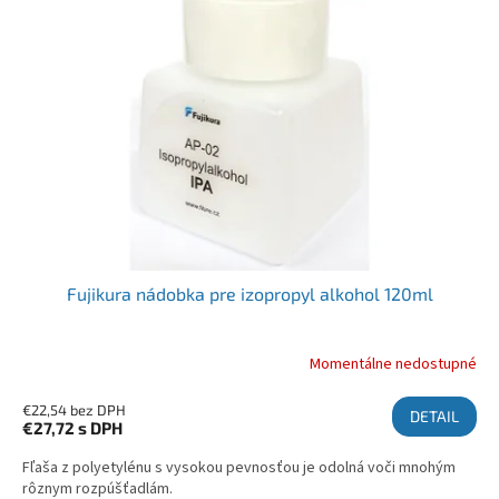
Fujikura nádobka pre izopropyl alkohol 120ml
Momentálne nedostupné
€22,54 bez DPH
DETAIL
€27,72
s DPH
Fľaša z polyetylénu s vysokou pevnosťou je odolná voči mnohým
rôznym rozpúšťadlám.