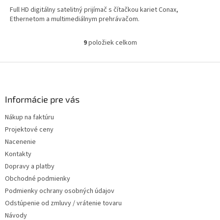
Full HD digitálny satelitný prijímač s čítačkou kariet Conax,
Ethernetom a multimediálnym prehrávačom.
9
položiek celkom
Ovládacie prvky výpisu
Zápätie
Informácie pre vás
Nákup na faktúru
Projektové ceny
Nacenenie
Kontakty
Dopravy a platby
Obchodné podmienky
Podmienky ochrany osobných údajov
Odstúpenie od zmluvy / vrátenie tovaru
Návody