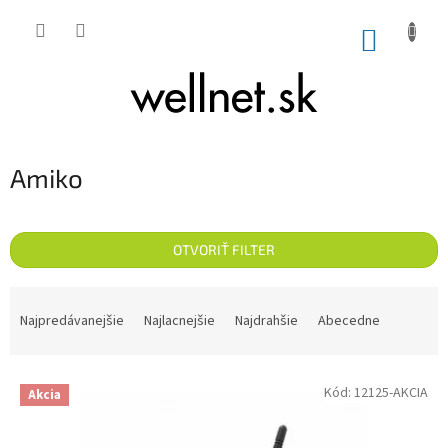
Prejsť na obsah
NÁKUP
Amiko
OTVORIŤ FILTER
Radenie produktov
Najpredávanejšie
Najlacnejšie
Najdrahšie
Abecedne
Výpis produktov
Kód:
12125-AKCIA
Akcia