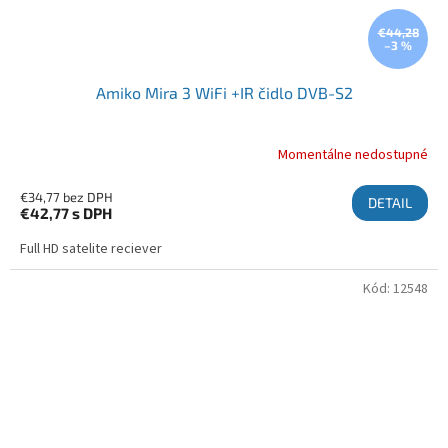
€44,28
–3 %
Amiko Mira 3 WiFi +IR čidlo DVB-S2
Momentálne nedostupné
€34,77 bez DPH
DETAIL
€42,77
s DPH
Full HD satelite reciever
Kód:
12548