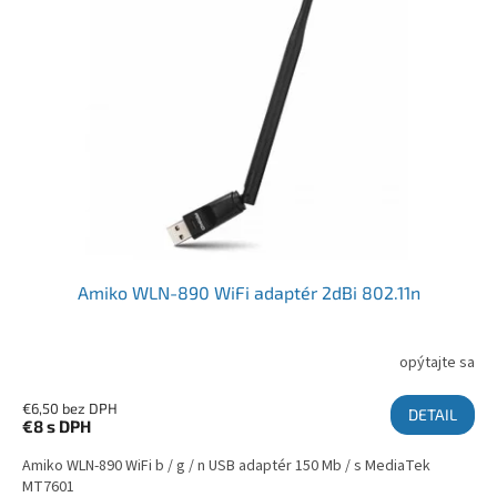
Amiko WLN-890 WiFi adaptér 2dBi 802.11n
opýtajte sa
€6,50 bez DPH
DETAIL
€8
s DPH
Amiko WLN-890 WiFi b / g / n USB adaptér 150 Mb / s MediaTek
MT7601