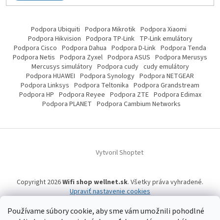
Podpora Ubiquiti
Podpora Mikrotik
Podpora Xiaomi
Podpora Hikvision
Podpora TP-Link
TP-Link emulátory
Podpora Cisco
Podpora Dahua
Podpora D-Link
Podpora Tenda
Podpora Netis
Podpora Zyxel
Podpora ASUS
Podpora Merusys
Mercusys simulátory
Podpora cudy
cudy emulátory
Podpora HUAWEI
Podpora Synology
Podpora NETGEAR
Podpora Linksys
Podpora Teltonika
Podpora Grandstream
Podpora HP
Podpora Reyee
Podpora ZTE
Podpora Edimax
Podpora PLANET
Podpora Cambium Networks
Vytvoril Shoptet
Copyright 2026
Wifi shop wellnet.sk
. Všetky práva vyhradené.
Upraviť nastavenie cookies
Používame súbory cookie, aby sme vám umožnili pohodlné