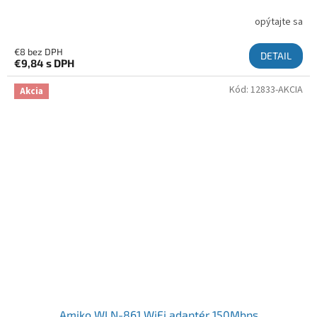
opýtajte sa
€8 bez DPH
DETAIL
€9,84
s DPH
Kód:
12833-AKCIA
Akcia
Amiko WLN-861 WiFi adaptér 150Mbps