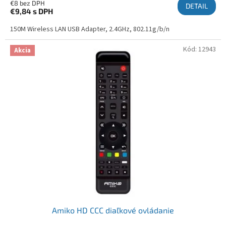
€8 bez DPH
DETAIL
€9,84
s DPH
150M Wireless LAN USB Adapter, 2.4GHz, 802.11g/b/n
Kód:
12943
Akcia
Amiko HD CCC diaľkové ovládanie