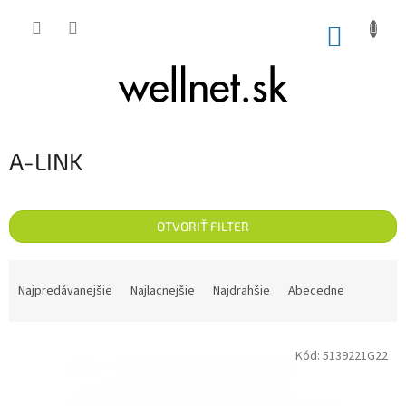
Prejsť na obsah
NÁKUP
A-LINK
OTVORIŤ FILTER
Radenie produktov
Najpredávanejšie
Najlacnejšie
Najdrahšie
Abecedne
Výpis produktov
Kód:
5139221G22