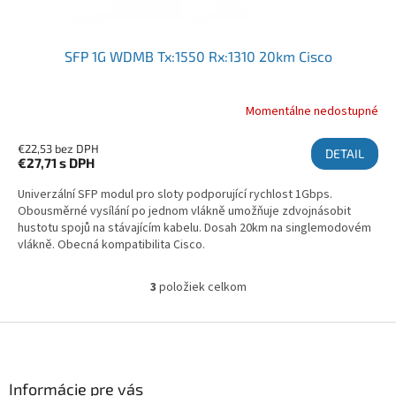
SFP 1G WDMB Tx:1550 Rx:1310 20km Cisco
Momentálne nedostupné
€22,53 bez DPH
DETAIL
€27,71
s DPH
Univerzální SFP modul pro sloty podporující rychlost 1Gbps.
Obousměrné vysílání po jednom vlákně umožňuje zdvojnásobit
hustotu spojů na stávajícím kabelu. Dosah 20km na singlemodovém
vlákně. Obecná kompatibilita Cisco.
3
položiek celkom
Ovládacie prvky výpisu
Zápätie
Informácie pre vás