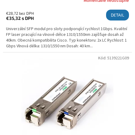
Momentálne nedostupné
€28,72 bez DPH
DETAIL
€35,32
s DPH
Univerzální SFP modul pro sloty podporující rychlost 1Gbps. Kvalitní
FP laser pracující na vlnové délce 1310/1550nm zajišťuje dosah až
40km. Obecná kompatibilita Cisco. Typ konektoru: 2x LC Rychlost: 1
Gbps Vlnová délka: 1310/1550 nm Dosah: 40 km...
Kód:
5139221G09