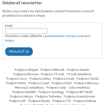
Odoberať newsletter
Vložte svoj e-mail a my Vám budeme zasielať informácie o nových
produktoch na našom e-shope.
Email
Vložením e-mailu súhlasíte s
podmienkami ochrany osobných
údajov
PRIHLÁSIŤ SA
Podpora Ubiquiti
Podpora Mikrotik
Podpora Xiaomi
Podpora Hikvision
Podpora TP-Link
TP-Link emulátory
Podpora Cisco
Podpora Dahua
Podpora D-Link
Podpora Tenda
Podpora Netis
Podpora Zyxel
Podpora ASUS
Podpora Merusys
Mercusys simulátory
Podpora cudy
cudy emulátory
Podpora HUAWEI
Podpora Synology
Podpora NETGEAR
Podpora Linksys
Podpora Teltonika
Podpora Grandstream
Podpora HP
Podpora Reyee
Podpora ZTE
Podpora Edimax