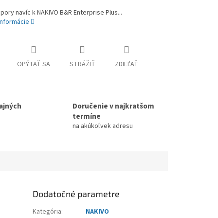
pory navíc k NAKIVO B&R Enterprise Plus...
informácie
OPÝTAŤ SA
STRÁŽIŤ
ZDIEĽAŤ
ajných
Doručenie v najkratšom
termíne
na akúkoľvek adresu
Dodatočné parametre
Kategória
:
NAKIVO