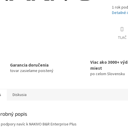
1 rok pod
Detailné 
TLAČ
Viac ako 3000+ výd
Garancia doručenia
miest
tovar zasielame poistený
po celom Slovensku
s
Diskusia
robný popis
k podpory navíc k NAKIVO B&R Enterprise Plus