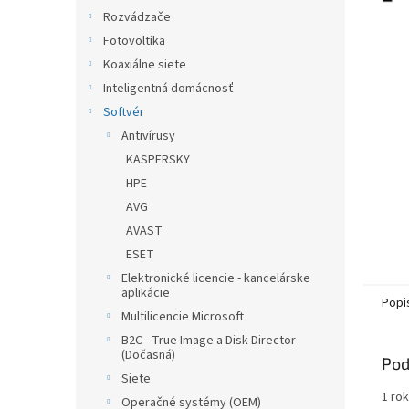
Rozvádzače
Fotovoltika
Koaxiálne siete
Inteligentná domácnosť
Softvér
Antivírusy
KASPERSKY
HPE
AVG
AVAST
ESET
Elektronické licencie - kancelárske
aplikácie
Popi
Multilicencie Microsoft
B2C - True Image a Disk Director
(Dočasná)
Pod
Siete
1 ro
Operačné systémy (OEM)