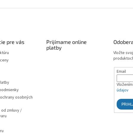
ie pre vás
Prijímame online
Odobera
platby
ktúru
Vložte svo
produktoch
 ceny
Email
latby
Vložením 
podmienky
údajov
ochrany osobných
PRIHL
 od zmluvy /
varu
ru