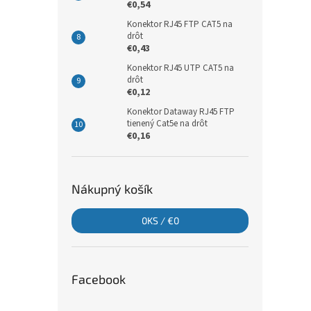
€0,54
Konektor RJ45 FTP CAT5 na
drôt
€0,43
Konektor RJ45 UTP CAT5 na
drôt
€0,12
Konektor Dataway RJ45 FTP
tienený Cat5e na drôt
€0,16
Nákupný košík
0
KS /
€0
Facebook