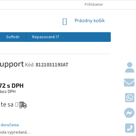
KONTAKTY
DOPRAVY A PLATBY
Prihlásenie
OBCHODNÉ PODMIE
NÁKUPNÝ KOŠÍK
Prázdny košík
Softvér
Repasované IT
support
Kód:
8121031193AT
72
s DPH
 bez DPH
vá cena:
jte sa
 doručenia
bola vypredaná…