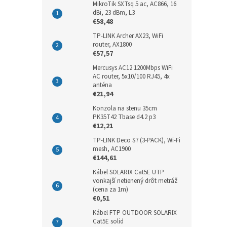
MikroTik SXTsq 5 ac, AC866, 16
dBi, 23 dBm, L3
€58,48
TP-LINK Archer AX23, WiFi
router, AX1800
€57,57
Mercusys AC12 1200Mbps WiFi
AC router, 5x10/100 RJ45, 4x
anténa
€21,94
Konzola na stenu 35cm
PK35T42 Tbase d4.2 p3
€12,21
TP-LINK Deco S7 (3-PACK), Wi-Fi
mesh, AC1900
€144,61
Kábel SOLARIX Cat5E UTP
vonkajší netienený drôt metráž
(cena za 1m)
€0,51
Kábel FTP OUTDOOR SOLARIX
Cat5E solid