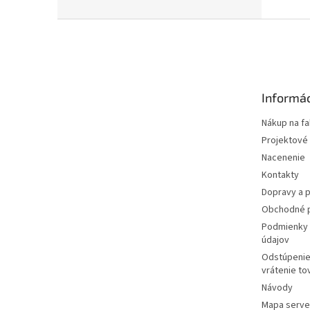
Zápätie
Informác
Nákup na fa
Projektové
Nacenenie
Kontakty
Dopravy a p
Obchodné 
Podmienky 
údajov
Odstúpenie
vrátenie to
Návody
Mapa serve