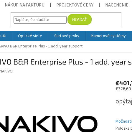
NÁKUP NA FAKTÚRU
PROJEKTOVÉ CENY
NACENENIE
HĽADAŤ
otik
Optické siete
Sieťové prvky
Kamerové systémy
KIVO B&R Enterprise Plus - 1 add. year support
VO B&R Enterprise Plus - 1 add. year 
NAKIVO
€401,
€326,60
Jednotko
opýta
Možnosti
Položka 