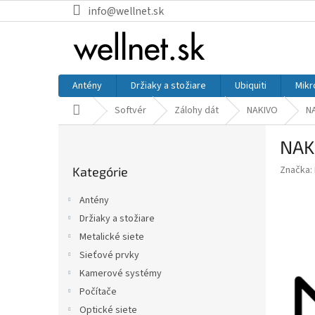
Prejsť na obsah
info@wellnet.sk
Antény
Držiaky a stožiare
Ubiquiti
Mikr
Domov
Softvér
Zálohy dát
NAKIVO
NA
Bočný panel
NAKI
Preskočiť kategórie
Značka:
Kategórie
Antény
Držiaky a stožiare
Metalické siete
Sieťové prvky
Kamerové systémy
Počítače
Optické siete