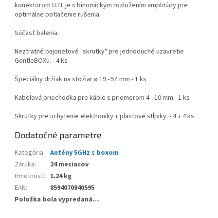
konektorom U.FL je s binomickým rozložením amplitúdy pre
optimálne potlačenie rušenia.
Súčasť balenia:
Neztratné bajonetové "skrutky" pre jednoduché uzavretie
GentleBOXu. - 4 ks
Špeciálny držiak na stožiar ø 19 - 54 mm - 1 ks
Kabelová priechodka pre káble s priemerom 4 - 10 mm - 1 ks
Skrutky pre uchytenie elektroniky + plastové stĺpiky. - 4 + 4 ks
Dodatočné parametre
Kategória
:
Antény 5GHz s boxom
Záruka
:
24 mesiacov
Hmotnosť
:
1.24 kg
EAN
:
8594070840595
Položka bola vypredaná…