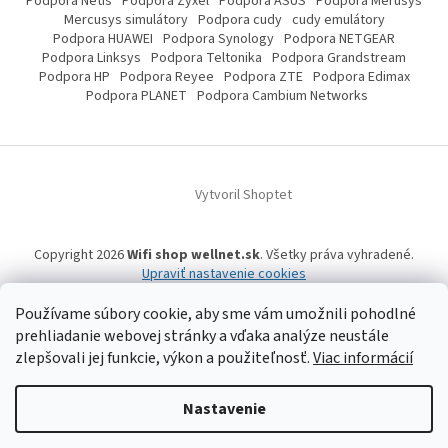
Podpora Netis
Podpora Zyxel
Podpora ASUS
Podpora Merusys
Mercusys simulátory
Podpora cudy
cudy emulátory
Podpora HUAWEI
Podpora Synology
Podpora NETGEAR
Podpora Linksys
Podpora Teltonika
Podpora Grandstream
Podpora HP
Podpora Reyee
Podpora ZTE
Podpora Edimax
Podpora PLANET
Podpora Cambium Networks
Vytvoril Shoptet
Copyright 2026
Wifi shop wellnet.sk
. Všetky práva vyhradené.
Upraviť nastavenie cookies
Používame súbory cookie, aby sme vám umožnili pohodlné
prehliadanie webovej stránky a vďaka analýze neustále
Wifi shop wellnet.sk prevádzkuje spoločnosť WELLNET, s.r.o.,
IČO: 36484610,
zlepšovali jej funkcie, výkon a použiteľnosť.
Viac informácií
OR OS: Prešov odd. Sro 14019/P
, IČ DPH: SK2020015206 | Tel:
+421 905 269 141
| WhatsApp, Signal, Telegram: +421 905 269 141 | Informácie o produktoch a
a ich dostupnosti, tu uvádzané, pochádzajú od tretích strán, mohli
vzniknúť automatizovaným strojovým prekladom a neprešli jazykovou
Nastavenie
úpravou. Spoločnosť WELLNET, s.r.o. preto nemôže niesť zodpovednosť za ich
úplnosť a aktuálnosť. | Registrované obchodné značky, vzory a názvy patria