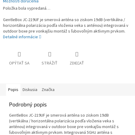
Možnosti doručenia
Položka bola vypredaná…
GentleBox JC-219UF je smerová anténa so ziskom 19dB (vertikálna /
horizontálna polarizácia podľa vloženia veka s anténou) integrovaná v
outdoor boxe pre vonkajšiu montáž s ľubovoľným aktívnym prvkom.
Detailné informácie
OPÝTAŤ SA
STRÁŽIŤ
ZDIEĽAŤ
Popis
Diskusia
Značka
Podrobný popis
GentleBox JC-219UF je smerová anténa so ziskom 19dB
(vertikálna / horizontálna polarizácia podľa vloženia veka s
anténou) integrovaná v outdoor boxe pre vonkajšiu montáž s
ľubovoľným aktívnym prvkom. Integrovaná 5GHz anténa s