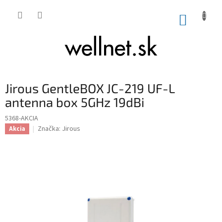
Prejsť na obsah
NÁKUP
Jirous GentleBOX JC-219 UF-L
antenna box 5GHz 19dBi
5368-AKCIA
Značka:
Jirous
Akcia