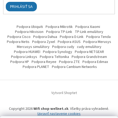
PRIHLÁSIŤ SA
Podpora Ubiquiti
Podpora Mikrotik
Podpora Xiaomi
Podpora Hikvision
Podpora TP-Link
TP-Link emulátory
Podpora Cisco
Podpora Dahua
Podpora D-Link
Podpora Tenda
Podpora Netis
Podpora Zyxel
Podpora ASUS
Podpora Merusys
Mercusys simulátory
Podpora cudy
cudy emulátory
Podpora HUAWEI
Podpora Synology
Podpora NETGEAR
Podpora Linksys
Podpora Teltonika
Podpora Grandstream
Podpora HP
Podpora Reyee
Podpora ZTE
Podpora Edimax
Podpora PLANET
Podpora Cambium Networks
Vytvoril Shoptet
Copyright 2026
Wifi shop wellnet.sk
. Všetky práva vyhradené.
Upraviť nastavenie cookies