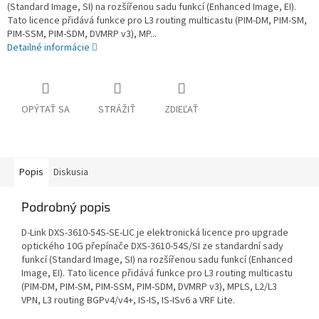
(Standard Image, SI) na rozšířenou sadu funkcí (Enhanced Image, EI).
Tato licence přidává funkce pro L3 routing multicastu (PIM-DM, PIM-SM,
PIM-SSM, PIM-SDM, DVMRP v3), MP...
Detailné informácie
OPÝTAŤ SA
STRÁŽIŤ
ZDIEĽAŤ
Popis
Diskusia
Podrobný popis
D-Link DXS-3610-54S-SE-LIC je elektronická licence pro upgrade
optického 10G přepínače DXS-3610-54S/SI ze standardní sady
funkcí (Standard Image, SI) na rozšířenou sadu funkcí (Enhanced
Image, EI). Tato licence přidává funkce pro L3 routing multicastu
(PIM-DM, PIM-SM, PIM-SSM, PIM-SDM, DVMRP v3), MPLS, L2/L3
VPN, L3 routing BGPv4/v4+, IS-IS, IS-ISv6 a VRF Lite.