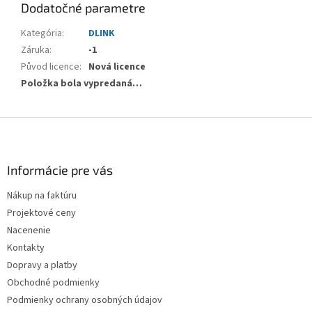
Dodatočné parametre
Kategória
:
DLINK
Záruka
:
-1
Původ licence
:
Nová licence
Položka bola vypredaná…
Zápätie
Informácie pre vás
Nákup na faktúru
Projektové ceny
Nacenenie
Kontakty
Dopravy a platby
Obchodné podmienky
Podmienky ochrany osobných údajov