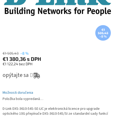
€1
505,43
–8 %
€1 505,43
–8 %
€1 380,36
s DPH
€1 122,24 bez DPH
Jednotková cena:
opýtajte sa
Možnosti doručenia
Položka bola vypredaná…
D-Link DXS-3610-54S-SE-LIC je elektronická licence pro upgrade
optického 10G přepínače DXS-3610-54S/SI ze standardní sady funkcí