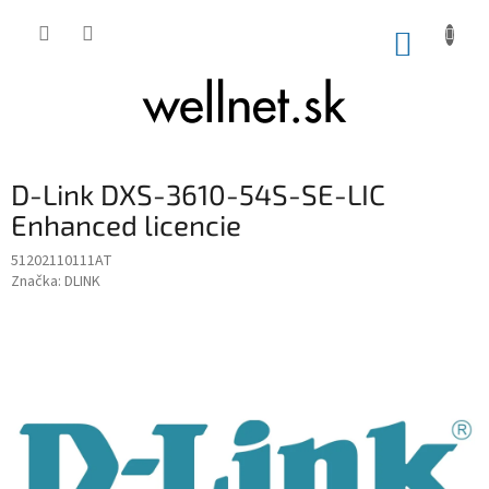
Prejsť na obsah
NÁKUP
D-Link DXS-3610-54S-SE-LIC
Enhanced licencie
51202110111AT
Značka:
DLINK