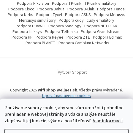
Podpora Hikvision
Podpora TP-Link
TP-Link emulátory
Podpora Cisco
Podpora Dahua
Podpora D-Link
Podpora Tenda
Podpora Netis
Podpora Zyxel
Podpora ASUS
Podpora Merusys
Mercusys simulátory
Podpora cudy
cudy emulátory
Podpora HUAWEI
Podpora Synology
Podpora NETGEAR
Podpora Linksys
Podpora Teltonika
Podpora Grandstream
Podpora HP
Podpora Reyee
Podpora ZTE
Podpora Edimax
Podpora PLANET
Podpora Cambium Networks
Vytvoril Shoptet
Copyright 2026
Wifi shop wellnet.sk
. Všetky práva vyhradené.
Upraviť nastavenie cookies
Používame súbory cookie, aby sme vám umožnili pohodlné
prehliadanie webovej stránky a vďaka analýze neustále
Wifi shop wellnet.sk prevádzkuje spoločnosť WELLNET, s.r.o.,
IČO: 36484610,
zlepšovali jej funkcie, výkon a použiteľnosť.
Viac informácií
OR OS: Prešov odd. Sro 14019/P
, IČ DPH: SK2020015206 | Tel:
+421 905 269 141
| WhatsApp, Signal, Telegram: +421 905 269 141 | Informácie o produktoch a
a ich dostupnosti, tu uvádzané, pochádzajú od tretích strán, mohli