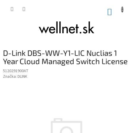
Prejsť na obsah
NÁKUP
D-Link DBS-WW-Y1-LIC Nuclias 1
Year Cloud Managed Switch License
5120291900AT
Značka:
DLINK